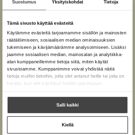
Suostumus
Yksityiskohdat
Tietoja
l
ä
i
i
l
n
l
P
i
e
e
Tämä sivusto käyttää evästeitä
l
r
h
Käytämme evästeitä tarjoamamme sisällön ja mainosten
e
s
t
s
räätälöimiseen, sosiaalisen median ominaisuuksien
h
e
o
tukemiseen ja kävijämäärämme analysoimiseen. Lisäksi
t
n
e
G
jaamme sosiaalisen median, mainosalan ja analytiikka-
e
n
i
alan kumppaneillemme tietoja siitä, miten käytät
e
o
sivustoamme. Kumppanimme voivat yhdistää näitä
l
n
i
tietoja muihin tietoihin, joita olet antanut heille tai joita on
t
kerätty, kun olet käyttänyt heidän palvelujaan.
o
Salli kaikki
Kiellä