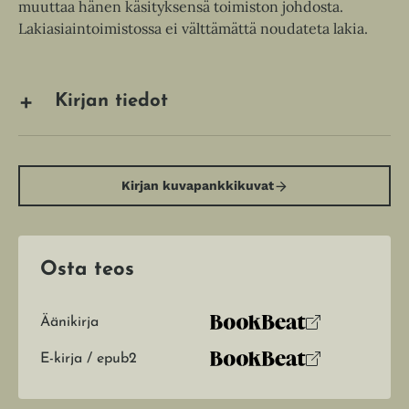
muuttaa hänen käsityksensä toimiston johdosta.
Lakiasiaintoimistossa ei välttämättä noudateta lakia.
Kirjan tiedot
Kirjan kuvapankkikuvat
Osta teos
Äänikirja
K
B
u
o
E-kirja / epub2
K
B
u
o
u
o
n
k