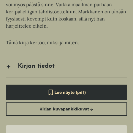
voi myös päästä sinne. Vaikka maailman parhaan
koripalloliigan tähdistöotteluun. Markkanen on tänään
fyysisesti kovempi kuin koskaan, sillä nyt hän
harjoittelee oikein.
Tämä kirja kertoo, miksi ja miten.
Kirjan tiedot
Lue näyte (pdf)
A
u
k
Kirjan kuvapankkikuvat
e
a
a
u
u