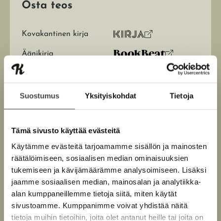
t
Osta teos
e
e
n
Kovakantinen kirja
v
O
K
ä
s
i
l
Äänikirja
K
B
i
t
r
l
u
o
E-kirja / epub2
a
j
e
K
B
u
o
h
a
u
o
n
k
t
Suostumus
Yksityiskohdat
Tietoja
.
u
o
e
t
b
f
e
n
k
e
e
n
i
t
b
Tämä sivusto käyttää evästeitä
l
a
A
e
e
e
t
Käytämme evästeitä tarjoamamme sisällön ja mainosten
u
l
a
A
räätälöimiseen, sosiaalisen median ominaisuuksien
k
e
t
u
tukemiseen ja kävijämäärämme analysoimiseen. Lisäksi
e
A
k
Jani Parkkinen
Kari
jaamme sosiaalisen median, mainosalan ja analytiikka-
a
u
e
alan kumppaneillemme tietoja siitä, miten käytät
a
k
a
Räisänen
sivustoamme. Kumppanimme voivat yhdistää näitä
u
e
a
tietoja muihin tietoihin, joita olet antanut heille tai joita on
u