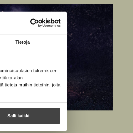
Tietoja
 ominaisuuksien tukemiseen
tiikka-alan
ietoja muihin tietoihin, joita
Salli kaikki