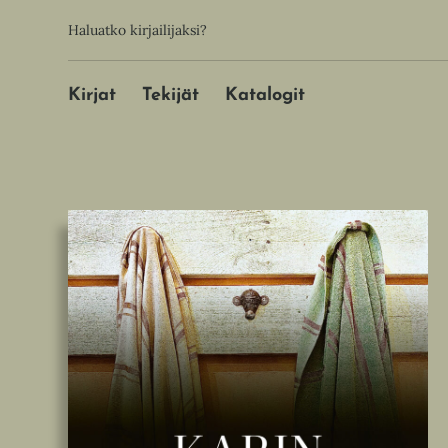
Hyppää
Toissijainen
Haluatko kirjailijaksi?
sisältöön
Päävalikko
Kirjat
Tekijät
Katalogit