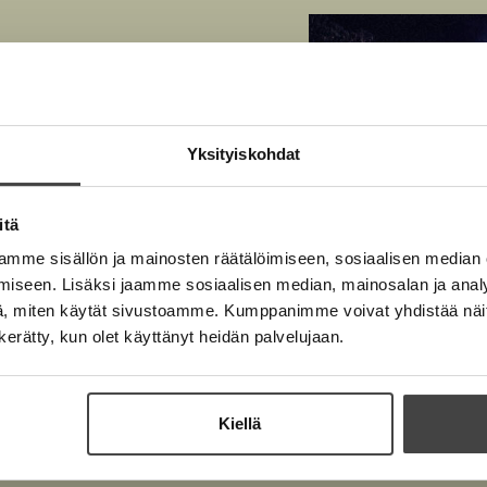
A
k
u
e
k
a
e
a
a
u
a
inen rikoskirjailija,
u
Yksityiskohdat
u
t
u
e
t
itä
e
e
n
mme sisällön ja mainosten räätälöimiseen, sosiaalisen median
e
v
iseen. Lisäksi jaamme sosiaalisen median, mainosalan ja analy
n
ä
, miten käytät sivustoamme. Kumppanimme voivat yhdistää näitä t
v
l
n kerätty, kun olet käyttänyt heidän palvelujaan.
ä
i
l
l
i
e
Kiellä
l
h
Karin Fossum
e
t
Kuva: Fredrik Arff
h