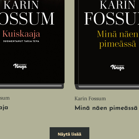
ssum
Karin Fossum
aja
Minä näen pimeässä
Näytä lisää