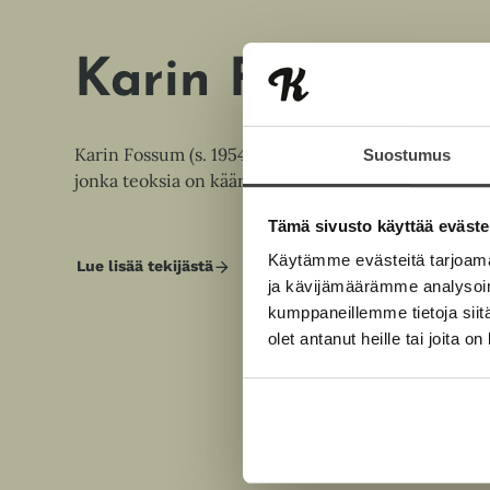
Karin Fossum
Karin Fossum (s. 1954) on palkittu ja ylistetty norjala
Suostumus
jonka teoksia on käännetty kymmenille kielille.
Tämä sivusto käyttää eväste
Käytämme evästeitä tarjoama
Lue lisää tekijästä
K
ja kävijämäärämme analysoim
a
r
kumppaneillemme tietoja siitä
i
olet antanut heille tai joita o
n
F
o
s
s
u
m