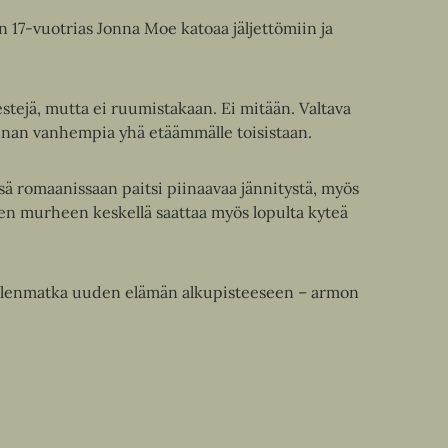
17-vuotrias Jonna Moe katoaa jäljettömiin ja
estejä, mutta ei ruumistakaan. Ei mitään. Valtava
onnan vanhempia yhä etäämmälle toisistaan.
sä romaanissaan paitsi piinaavaa jännitystä, myös
n murheen keskellä saattaa myös lopulta kyteä
lenmatka uuden elämän alkupisteeseen – armon