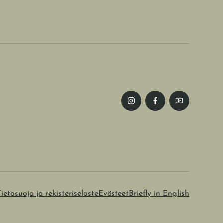
Tietosuoja ja rekisteriseloste
Evästeet
Briefly in English