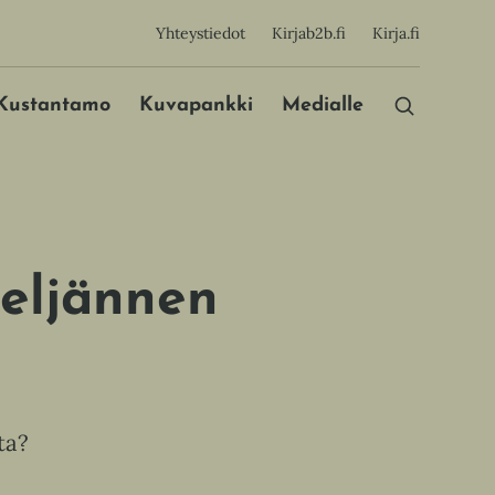
sijainen
Yhteystiedot
Kirjab2b.fi
Kirja.fi
Päävalikko
Kustantamo
Kuvapankki
Medialle
eljännen
ta?