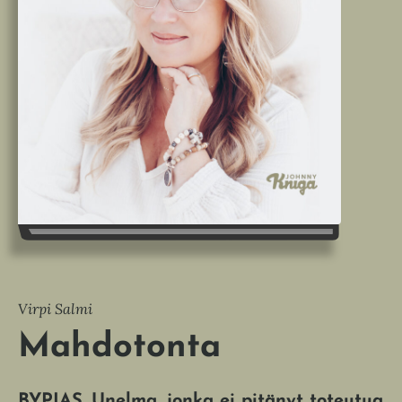
Virpi Salmi
Mahdotonta
BYPIAS. Unelma, jonka ei pitänyt toteutua