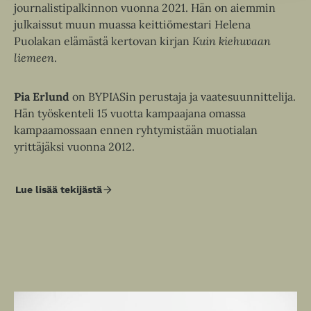
u
journalistipalkinnon vuonna 2021. Hän on aiemmin
e
u
t
julkaissut muun muassa keittiömestari Helena
e
u
e
Puolakan elämästä kertovan kirjan
Kuin kiehuvaan
n
t
e
liemeen
.
v
e
n
ä
e
v
l
Pia Erlund
on BYPIASin perustaja ja vaatesuunnittelija.
n
ä
i
Hän työskenteli 15 vuotta kampaajana omassa
v
l
l
kampaamossaan ennen ryhtymistään muotialan
ä
i
e
yrittäjäksi vuonna 2012.
l
l
h
i
e
t
l
h
Lue lisää tekijästä
e
V
e
t
i
e
h
r
e
n
p
t
e
i
e
S
n
a
e
l
n
m
i