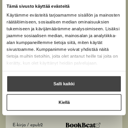
Hurmerintaa, joka ensimmäistä kertaa kertoo koko
Tämä sivusto käyttää evästeitä
elämänsä tarinan kaunistelematta, humoristisesti,
Käytämme evästeitä tarjoamamme sisällön ja mainosten
surumielisesti ja rakastavasti -- sydämensä äänellä.
räätälöimiseen, sosiaalisen median ominaisuuksien
tukemiseen ja kävijämäärämme analysoimiseen. Lisäksi
jaamme sosiaalisen median, mainosalan ja analytiikka-
Kirjan tiedot
alan kumppaneillemme tietoja siitä, miten käytät
sivustoamme. Kumppanimme voivat yhdistää näitä
tietoja muihin tietoihin, joita olet antanut heille tai joita on
kerätty, kun olet käyttänyt heidän palvelujaan.
Lue näyte (pdf)
A
u
k
Kirjan kuvapankkikuvat
e
Salli kaikki
a
a
u
u
Kiellä
t
Osta teos
e
e
n
E-kirja / epub2
v