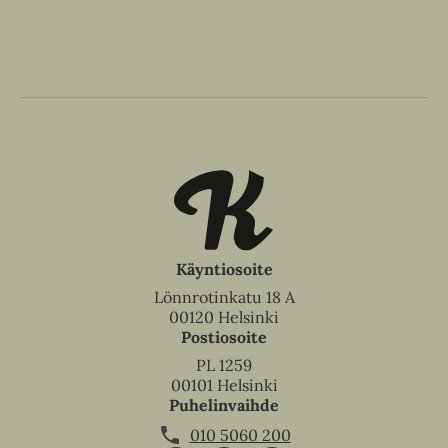
n
v
ä
l
i
l
e
h
t
e
e
Käyntiosoite
n
Lönnrotinkatu 18 A
00120 Helsinki
Postiosoite
PL 1259
00101 Helsinki
Puhelinvaihde
010 5060 200