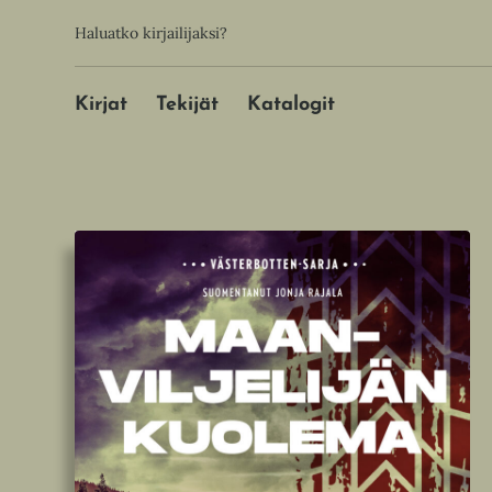
Hyppää
Toissijainen
Haluatko kirjailijaksi?
sisältöön
Päävalikko
Kirjat
Tekijät
Katalogit