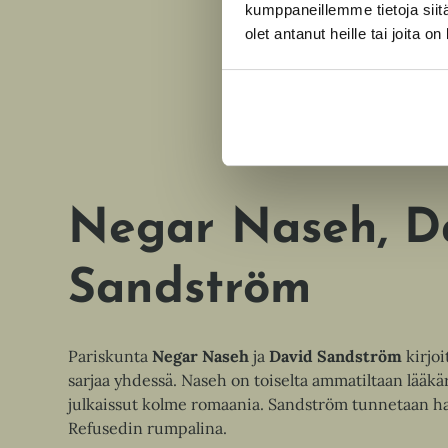
kumppaneillemme tietoja siitä
olet antanut heille tai joita o
Negar Naseh
D
Sandström
Pariskunta
Negar Naseh
ja
David Sandström
kirjoi
sarjaa yhdessä. Naseh on toiselta ammatiltaan lääkä
julkaissut kolme romaania. Sandström tunnetaan 
Refusedin rumpalina.