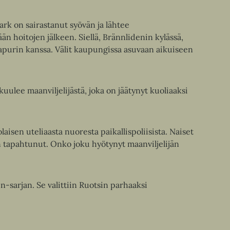
k on sairastanut syövän ja lähtee
 hoitojen jälkeen. Siellä, Brännlidenin kylässä,
apurin kanssa. Välit kaupungissa asuvaan aikuiseen
ulee maanviljelijästä, joka on jäätynyt kuoliaaksi
olaisen uteliaasta nuoresta paikallispoliisista. Naiset
n tapahtunut. Onko joku hyötynyt maanviljelijän
n-sarjan. Se valittiin Ruotsin parhaaksi