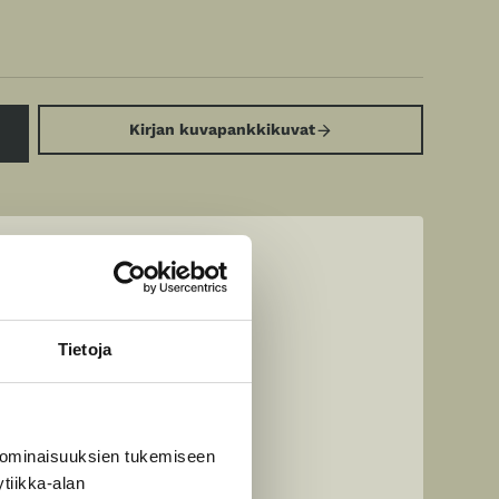
Kirjan kuvapankkikuvat
Tietoja
 ominaisuuksien tukemiseen
tiikka-alan