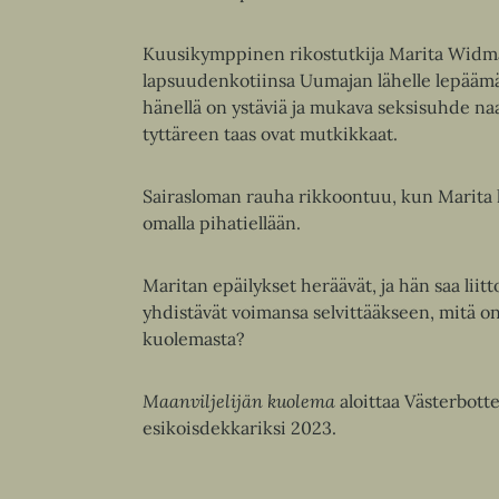
Kuusikymppinen rikostutkija Marita Widmar
lapsuudenkotiinsa Uumajan lähelle lepäämään
hänellä on ystäviä ja mukava seksisuhde na
tyttäreen taas ovat mutkikkaat.
Sairasloman rauha rikkoontuu, kun Marita ku
omalla pihatiellään.
Maritan epäilykset heräävät, ja hän saa liitt
yhdistävät voimansa selvittääkseen, mitä o
kuolemasta?
Maanviljelijän kuolema
aloittaa Västerbotte
esikoisdekkariksi 2023.