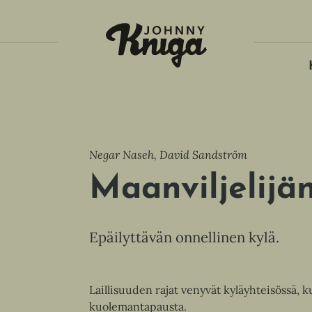
Tois
Negar Naseh, David Sandström
Maanviljelijä
Epäilyttävän onnellinen kylä.
Laillisuuden rajat venyvät kyläyhteisössä, ku
kuolemantapausta.