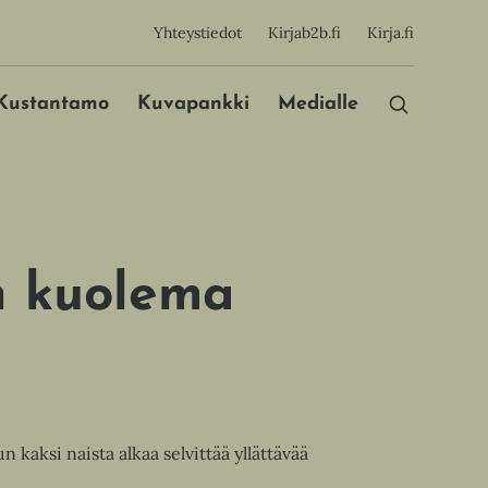
sijainen
Yhteystiedot
Kirjab2b.fi
Kirja.fi
Päävalikko
Kustantamo
Kuvapankki
Medialle
n kuolema
n kaksi naista alkaa selvittää yllättävää