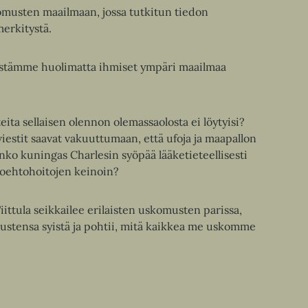
komusten maailmaan, jossa tutkitun tiedon
merkitystä.
estämme huolimatta ihmiset ympäri maailmaa
ita sellaisen olennon olemassaolosta ei löytyisi?
iestit saavat vakuuttumaan, että ufoja ja maapallon
ko kuningas Charlesin syöpää lääketieteellisesti
toehtohoitojen keinoin?
ittula seikkailee erilaisten uskomusten parissa,
stensa syistä ja pohtii, mitä kaikkea me uskomme