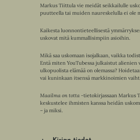
Markus Tiittula vie meidät seikkailulle us
puutteella tai muiden naureskelulla ei ole 
Kaikesta luonnontieteellisestä ymmärryks
uskovat mitä kummallisimpiin asioihin.
Mikä saa uskomaan isojalkaan, vaikka todiste
Entä miten YouTubessa julkaistut alienien v
ulkopuolista elämää on olemassa? Hoidetaan
vai kuninkaan itsensä markkinoimien vaih
Maailma on totta
-tietokirjassaan Markus Ti
keskustelee ihmisten kanssa heidän uskomu
– ja miksi.