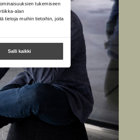
 ominaisuuksien tukemiseen
tiikka-alan
ietoja muihin tietoihin, joita
Salli kaikki