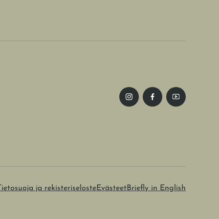
Tietosuoja ja rekisteriseloste
Evästeet
Briefly in English