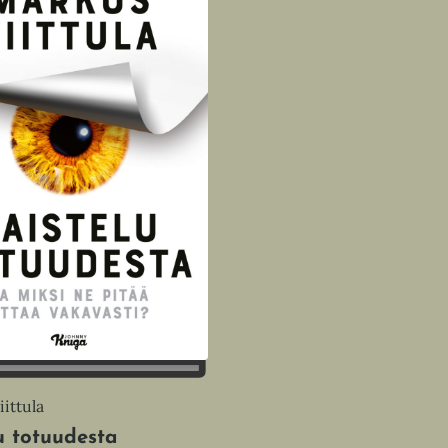
ittula
u totuudesta