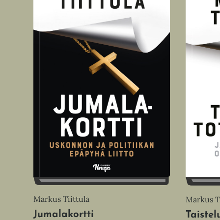
Markus Tiittula
Markus Ti
Jumalakortti
Taistel