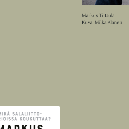
Markus Tiittula
Kuva: Milka Alanen