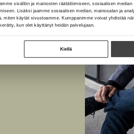
h
i
mme sisällön ja mainosten räätälöimiseen, sosiaalisen median
e
t
l
iseen. Lisäksi jaamme sosiaalisen median, mainosalan ja analy
h
e
e
, miten käytät sivustoamme. Kumppanimme voivat yhdistää näitä t
t
e
h
n kerätty, kun olet käyttänyt heidän palvelujaan.
e
n
t
e
e
n
e
Kiellä
n