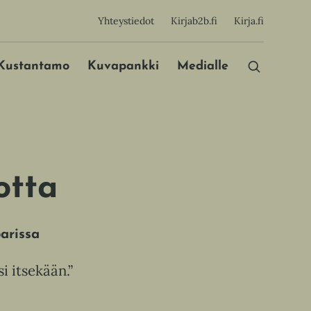
sijainen
Yhteystiedot
Kirjab2b.fi
Kirja.fi
Päävalikko
Kustantamo
Kuvapankki
Medialle
otta
arissa
si itsekään.”