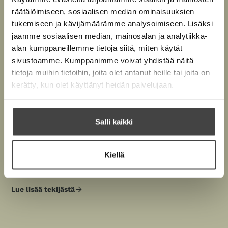
e
e
räätälöimiseen, sosiaalisen median ominaisuuksien
Tuomo Pirttimaa
n
e
tukemiseen ja kävijämäärämme analysoimiseen. Lisäksi
n
jaamme sosiaalisen median, mainosalan ja analytiikka-
Tuomo Pirttimaa on Kuusamossa asuva kirjailija ja
alan kumppaneillemme tietoja siitä, miten käytät
vapaa toimittaja, joka tunnetaan niukkasanaisesta,
sivustoamme. Kumppanimme voivat yhdistää näitä
vahvatunnelmaisesta ja psykologisesti tarkkanäköisestä
tietoja muihin tietoihin, joita olet antanut heille tai joita on
kerronnastaan. Hän kuvaa lämmöllä ja myötätunnolla
kerätty, kun olet käyttänyt heidän palvelujaan.
rajaseutuja ja niiden kulmikkaita ja rikkinäisiä ihmisiä.
Ihmisiä, jotka usein eivät tule nähdyksi. Pirttimaan
romaanit, teoskokonaisuuden muodostavat itsenäiset
Salli kaikki
rikosdraamat
Hete
(2021) ja
Tirri
(2022) sekä
Kaksi
kärpästä
(2024) ovat saaneet ylistävän vastaanoton niin
Kiellä
kriitikoilta kuin lukijoiltakin.
Lue lisää tekijästä
T
u
o
m
o