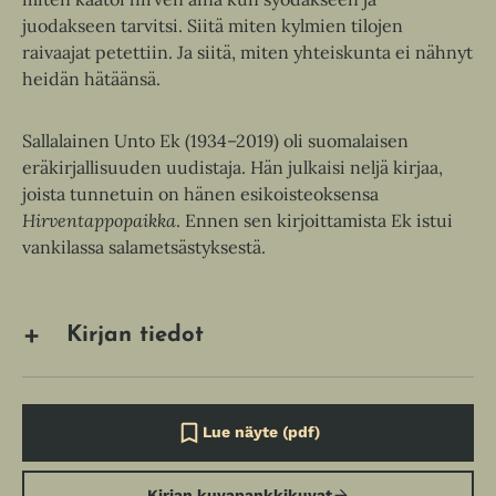
juodakseen tarvitsi. Siitä miten kylmien tilojen
raivaajat petettiin. Ja siitä, miten yhteiskunta ei nähnyt
heidän hätäänsä.
Sallalainen Unto Ek (1934–2019) oli suomalaisen
eräkirjallisuuden uudistaja. Hän julkaisi neljä kirjaa,
joista tunnetuin on hänen esikoisteoksensa
Hirventappopaikka
. Ennen sen kirjoittamista Ek istui
vankilassa salametsästyksestä.
Kirjan tiedot
Lue näyte (pdf)
A
u
k
Kirjan kuvapankkikuvat