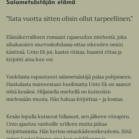
Salametsästäjän elämä
”Sata vuotta sitten olisin ollut tarpeellinen.”
Elämäkerrallinen romaani rajaseudun miehestä, joka
aikakausien murroskohdassa ottaa oikeuden omiin
käsiinsä. Unto Ek joi, kaatoi riistaa, haastoi riitaa ja
kirjoitti aina kun voi.
Vankilasta vapautunut salametsästäjä palaa pohjoiseen.
Hankalasta maineestaan huolimatta Unto Ek on saanut
töitä kesäksi. Hiljaisella miehellä on kuitenkin
mielessään muuta. Hän haluaa kirjoittaa – ja kostaa.
Kesän lopulla kutsuvat hillasuot, sen jälkeen viinapiru.
Unto ajautuu vanhoille urilleen mutta jatkaa
kirjoittamista. Hän kertoo omankädenoikeudesta. Siitä
miten kaatoi hirven aina kun syödäkseen ja