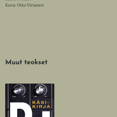
Kuva: Otto Virtanen
Mi
Ku
Muut teokset