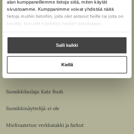
alan kumppaneillemme tietoja siitä, miten käytät
sivustoamme. Kumppanimme voivat yhdistää näitä
Mikko Mattlar
tietoja muihin tietoihin, joita olet antanut heille tai joita on
kerätty, kun olet käyttänyt heidän palvelujaan.
Syntymäaika: 9.12.1980; Syntymäpaikka: Espoo; Pituus:
187 cm
Salli kaikki
Harrastukset: dj-keikkailu, salibandy, luonnossa
liikkuminen, lintujen tarkkailu
Kiellä
Lempiväri: sähkönsininen
Suosikkilaulaja: Kate Bush
Suosikkinäyttelijä: ei ole
Mielivaatetus: verkkatakki ja farkut