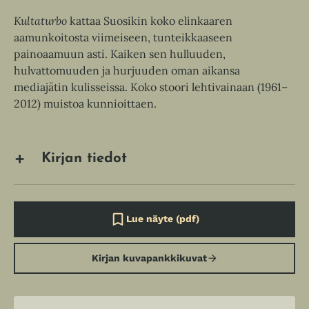
Kultaturbo
kattaa Suosikin koko elinkaaren
aamunkoitosta viimeiseen, tunteikkaaseen
painoaamuun asti. Kaiken sen hulluuden,
hulvattomuuden ja hurjuuden oman aikansa
mediajätin kulisseissa. Koko stoori lehtivainaan (1961–
2012) muistoa kunnioittaen.
Kirjan tiedot
Lue näyte (pdf)
A
u
k
Kirjan kuvapankkikuvat
e
a
a
u
u