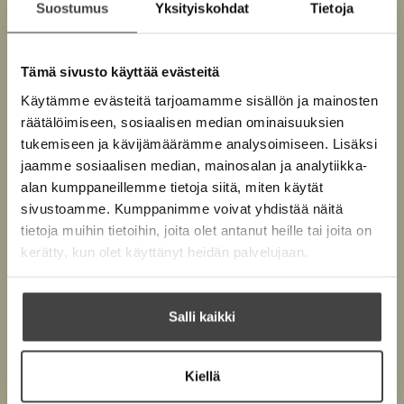
J
e
Suostumus
Yksityiskohdat
Tietoja
a
n
n
n
e
Tämä sivusto käyttää evästeitä
H
u
Käytämme evästeitä tarjoamamme sisällön ja mainosten
u
räätälöimiseen, sosiaalisen median ominaisuuksien
s
O
O
k
tukemiseen ja kävijämäärämme analysoimiseen. Lisäksi
o
h
h
jaamme sosiaalisen median, mainosalan ja analytiikka-
n
i
i
alan kumppaneillemme tietoja siitä, miten käytät
e
t
t
n
sivustoamme. Kumppanimme voivat yhdistää näitä
a
a
tietoja muihin tietoihin, joita olet antanut heille tai joita on
k
k
kerätty, kun olet käyttänyt heidän palvelujaan.
u
u
v
v
a
a
Salli kaikki
t
t
Kiellä