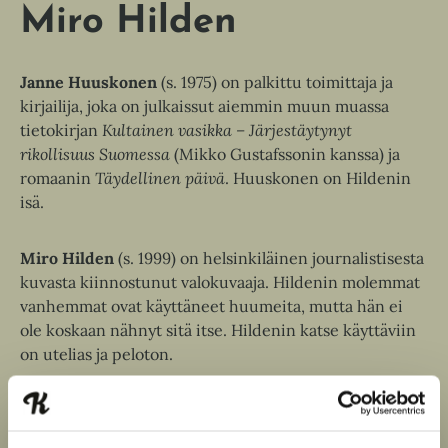
a
Miro Hilden
e
a
a
u
a
u
Janne Huuskonen
(s. 1975) on palkittu toimittaja ja
u
t
kirjailija, joka on julkaissut aiemmin muun muassa
u
e
tietokirjan
Kultainen vasikka – Järjestäytynyt
t
e
rikollisuus Suomessa
(Mikko Gustafssonin kanssa) ja
e
n
romaanin
Täydellinen päivä
. Huuskonen on Hildenin
e
v
isä.
n
ä
v
l
Miro Hilden
(s. 1999) on helsinkiläinen journalistisesta
ä
i
kuvasta kiinnostunut valokuvaaja. Hildenin molemmat
l
l
vanhemmat ovat käyttäneet huumeita, mutta hän ei
i
e
ole koskaan nähnyt sitä itse. Hildenin katse käyttäviin
l
h
on utelias ja peloton.
e
t
h
e
Janne Huuskonen
t
e
e
n
Lue lisää tekijästä