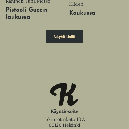
Raninen, Juha Metso
Hilden
Pistooli Guccin
Koukussa
laukussa
Näytä lisää
Käyntiosoite
Lönnrotinkatu 18 A
00120 Helsinki