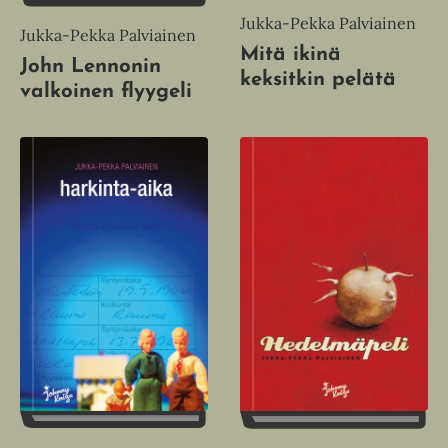
ä
Jukka-Pekka Palviainen
l
Jukka-Pekka Palviainen
i
Mitä ikinä
John Lennonin
l
keksitkin pelätä
valkoinen flyygeli
e
h
t
e
e
n