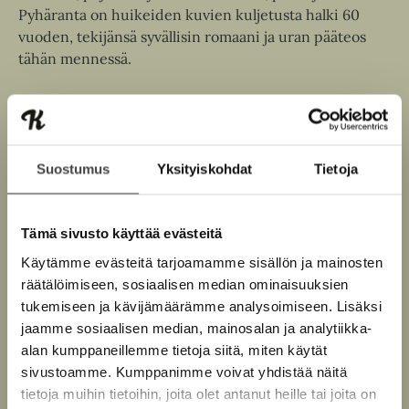
Pyhäranta on huikeiden kuvien kuljetusta halki 60
vuoden, tekijänsä syvällisin romaani ja uran pääteos
tähän mennessä.
Kirjan tiedot
Suostumus
Yksityiskohdat
Tietoja
Kirjan kuvapankkikuvat
Tämä sivusto käyttää evästeitä
Käytämme evästeitä tarjoamamme sisällön ja mainosten
räätälöimiseen, sosiaalisen median ominaisuuksien
Osta teos
tukemiseen ja kävijämäärämme analysoimiseen. Lisäksi
jaamme sosiaalisen median, mainosalan ja analytiikka-
alan kumppaneillemme tietoja siitä, miten käytät
E-kirja / epub2
K
B
sivustoamme. Kumppanimme voivat yhdistää näitä
u
o
tietoja muihin tietoihin, joita olet antanut heille tai joita on
u
o