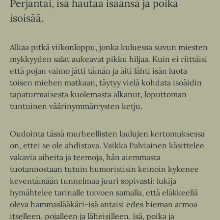
Perjantai, isä hautaa isäänsä ja poika
isoisää.
Alkaa pitkä viikonloppu, jonka kuluessa suvun miesten
mykkyyden salat aukeavat pikku hiljaa. Kuin ei riittäisi
että pojan vaimo jätti tämän ja äiti lähti isän luota
toisen miehen matkaan, täytyy vielä kohdata isoäidin
tapaturmaisesta kuolemasta alkanut, loputtoman
tuntuinen väärinymmärrysten ketju.
Oudointa tässä murheellisten laulujen kertomuksessa
on, ettei se ole ahdistava. Vaikka Palviainen käsittelee
vakavia aiheita ja teemoja, hän aiemmasta
tuotannostaan tutuin humoristisin keinoin kykenee
keventämään tunnelmaa juuri sopivasti: lukija
hymähtelee tarinalle toivoen samalla, että eläkkeellä
oleva hammaslääkäri-isä antaisi edes hieman armoa
itselleen, pojalleen ja läheisilleen. Isä, poika ja