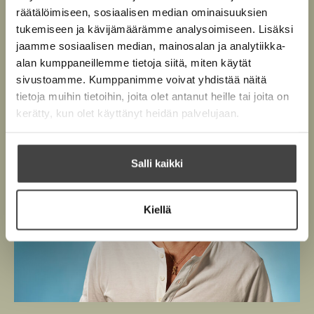
v
o
l
räätälöimiseen, sosiaalisen median ominaisuuksien
l
n
ä
i
a
tukemiseen ja kävijämäärämme analysoimiseen. Lisäksi
e
l
s
l
jaamme sosiaalisen median, mainosalan ja analytiikka-
h
G
i
e
a
alan kumppaneillemme tietoja siitä, miten käytät
t
l
r
h
sivustoamme. Kumppanimme voivat yhdistää näitä
e
e
d
t
tietoja muihin tietoihin, joita olet antanut heille tai joita on
e
e
h
e
l
kerätty, kun olet käyttänyt heidän palvelujaan.
n
t
l
e
e
n
e
Salli kaikki
n
Kiellä