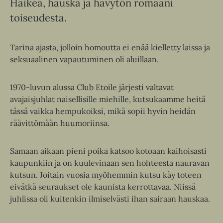
Haikea, hauska ja hävytön romaani
toiseudesta.
Tarina ajasta, jolloin homoutta ei enää kielletty laissa ja
seksuaalinen vapautuminen oli aluillaan.
1970-luvun alussa Club Etoile järjesti valtavat
avajaisjuhlat naisellisille miehille, kutsukaamme heitä
tässä vaikka hempukoiksi, mikä sopii hyvin heidän
räävittömään huumoriinsa.
Samaan aikaan pieni poika katsoo kotoaan kaihoisasti
kaupunkiin ja on kuulevinaan sen hohteesta nauravan
kutsun. Joitain vuosia myöhemmin kutsu käy toteen
eivätkä seuraukset ole kaunista kerrottavaa. Niissä
juhlissa oli kuitenkin ilmiselvästi ihan sairaan hauskaa.