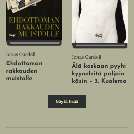
Jonas Gardell
Jonas Gardell
Ehdottoman
Älä koskaan pyyhi
rakkauden
kyyneleitä paljain
muistolle
käsin – 3. Kuolema
Näytä lisää