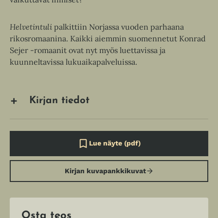
Helvetintuli
palkittiin Norjassa vuoden parhaana
rikosromaanina. Kaikki aiemmin suomennetut Konrad
Sejer -romaanit ovat nyt myös luettavissa ja
kuunneltavissa lukuaikapalveluissa.
Kirjan tiedot
Lue näyte (pdf)
A
u
k
Kirjan kuvapankkikuvat
e
a
a
u
u
t
Osta teos