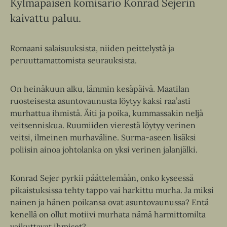
Kylmäpäisen komisario Konrad Sejerin
kaivattu paluu.
Romaani salaisuuksista, niiden peittelystä ja
peruuttamattomista seurauksista.
On heinäkuun alku, lämmin kesäpäivä. Maatilan
ruosteisesta asuntovaunusta löytyy kaksi raa’asti
murhattua ihmistä. Äiti ja poika, kummassakin neljä
veitsenniskua. Ruumiiden vierestä löytyy verinen
veitsi, ilmeinen murhaväline. Surma-aseen lisäksi
poliisin ainoa johtolanka on yksi verinen jalanjälki.
Konrad Sejer pyrkii päättelemään, onko kyseessä
pikaistuksissa tehty tappo vai harkittu murha. Ja miksi
nainen ja hänen poikansa ovat asuntovaunussa? Entä
kenellä on ollut motiivi murhata nämä harmittomilta
vaikuttavat ihmiset?