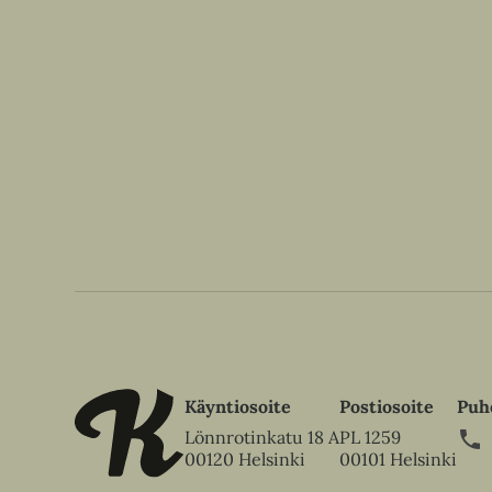
e
B
r
a
d
s
h
a
w
Käyntiosoite
Postiosoite
Puh
Lönnrotinkatu 18 A
PL 1259
00120 Helsinki
00101 Helsinki