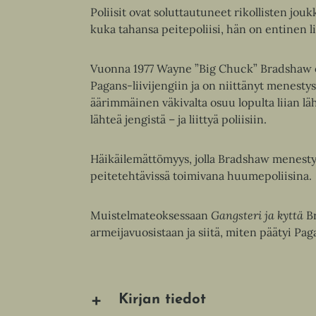
Poliisit ovat soluttautuneet rikollisten j
kuka tahansa peitepoliisi, hän on entinen li
Vuonna 1977 Wayne ”Big Chuck” Bradshaw o
Pagans-liivijengiin ja on niittänyt menesty
äärimmäinen väkivalta osuu lopulta liian l
lähteä jengistä – ja liittyä poliisiin.
Häikäilemättömyys, jolla Bradshaw menestyi 
peitetehtävissä toimivana huumepoliisina.
Muistelmateoksessaan
Gangsteri ja kyttä
Br
armeijavuosistaan ja siitä, miten päätyi Paga
Kirjan tiedot