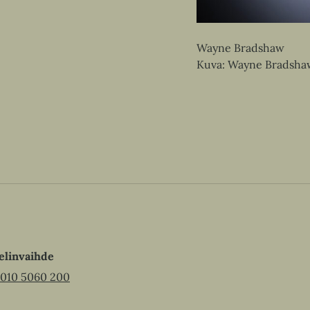
t
l
h
e
e
t
e
h
e
Wayne Bradshaw
n
t
e
Kuva: Wayne Bradsha
e
n
e
n
elinvaihde
010 5060 200