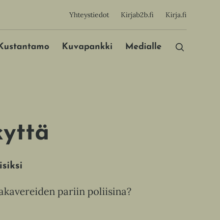
sijainen
Yhteystiedot
Kirjab2b.fi
Kirja.fi
Päävalikko
Kustantamo
Kuvapankki
Medialle
kyttä
siksi
akavereiden pariin poliisina?