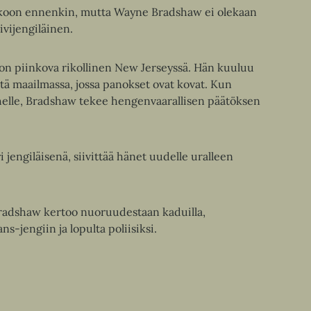
oukkoon ennenkin, mutta Wayne Bradshaw ei olekaan
ivijengiläinen.
n piinkova rikollinen New Jerseyssä. Hän kuuluu
stä maailmassa, jossa panokset ovat kovat. Kun
ähelle, Bradshaw tekee hengenvaarallisen päätöksen
jengiläisenä, siivittää hänet uudelle uralleen
adshaw kertoo nuoruudestaan kaduilla,
ns-jengiin ja lopulta poliisiksi.