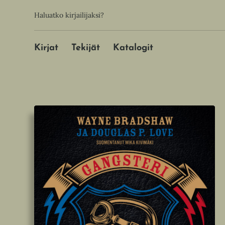
Hyppää
Toissijainen
Haluatko kirjailijaksi?
sisältöön
Päävalikko
Kirjat
Tekijät
Katalogit