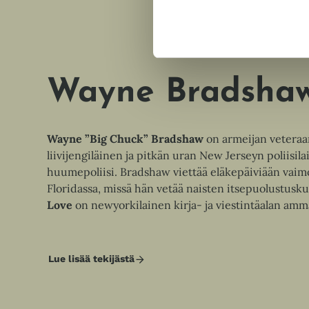
Wayne Bradsha
Wayne ”Big Chuck” Bradshaw
on armeijan veteraa
liivijengiläinen ja pitkän uran New Jerseyn poliisila
huumepoliisi. Bradshaw viettää eläkepäiviään vaim
Floridassa, missä hän vetää naisten itsepuolustusku
Love
on newyorkilainen kirja- ja viestintäalan amma
Lue lisää tekijästä
W
a
y
n