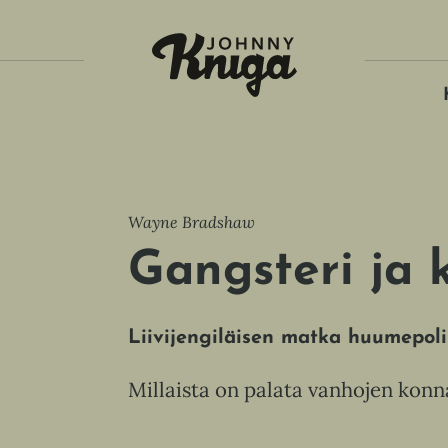
Tois
Wayne Bradshaw
Gangsteri ja 
Liivijengiläisen matka huumepolii
Millaista on palata vanhojen konn