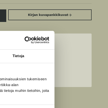
Kirjan kuvapankkikuvat
Tietoja
 ominaisuuksien tukemiseen
tiikka-alan
ietoja muihin tietoihin, joita