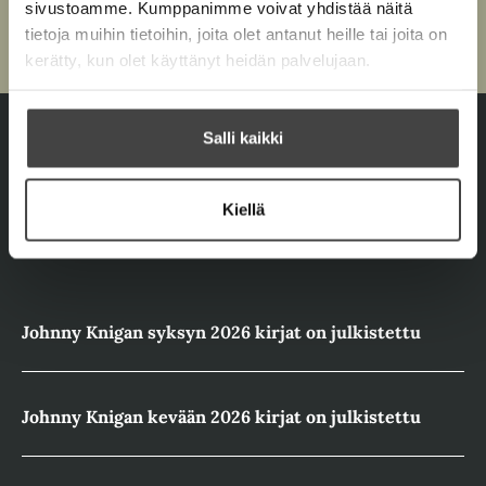
sivustoamme. Kumppanimme voivat yhdistää näitä
Syyttäjä II
tietoja muihin tietoihin, joita olet antanut heille tai joita on
kerätty, kun olet käyttänyt heidän palvelujaan.
Salli kaikki
Ajankohtaista
Kiellä
Johnny Knigan syksyn 2026 kirjat on julkistettu
Johnny Knigan kevään 2026 kirjat on julkistettu