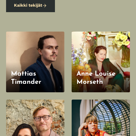
Kaikki tekijät
Mattias
Anne Louise
Timander
Morseth