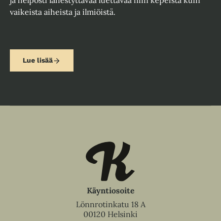
ja helposti lähestyttävää luettavaa niin kepeistä kuin
vaikeista aiheista ja ilmiöistä.
Lue lisää
Käyntiosoite
Lönnrotinkatu 18 A
00120 Helsinki