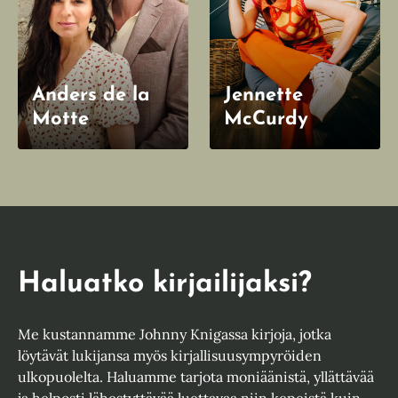
Anders de la
Jennette
Motte
McCurdy
Haluatko kirjailijaksi?
Me kustannamme Johnny Knigassa kirjoja, jotka
löytävät lukijansa myös kirjallisuusympyröiden
ulkopuolelta. Haluamme tarjota moniäänistä, yllättävää