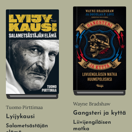
Wayne Bradshaw
Tuomo Pirttimaa
Gangsteri ja kyttä
Lyijykausi
Liivijengiläisen
Salametsästäjän
matka