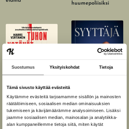
elämä
huumepoliisiksi
Suostumus
Yksityiskohdat
Tietoja
Tämä sivusto käyttää evästeitä
Käytämme evästeitä tarjoamamme sisällön ja mainosten
räätälöimiseen, sosiaalisen median ominaisuuksien
tukemiseen ja kävijämäärämme analysoimiseen. Lisäksi
Perttu Könönen, Janne
jaamme sosiaalisen median, mainosalan ja analytiikka-
Harri Virtanen
Huuskonen
alan kumppaneillemme tietoja siitä, miten käytät
Tuhon ystävät