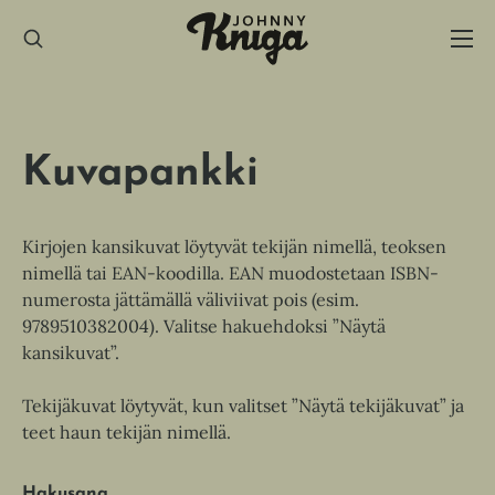
Hyppää
sisältöön
Kuvapankki
Kirjojen kansikuvat löytyvät tekijän nimellä, teoksen
nimellä tai EAN-koodilla. EAN muodostetaan ISBN-
numerosta jättämällä väliviivat pois (esim.
9789510382004). Valitse hakuehdoksi ”Näytä
kansikuvat”.
Tekijäkuvat löytyvät, kun valitset ”Näytä tekijäkuvat” ja
teet haun tekijän nimellä.
Hakusana