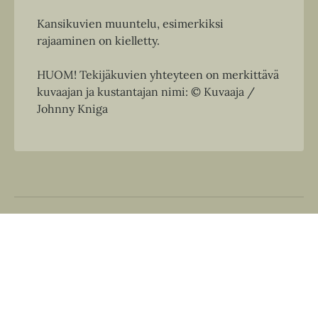
Kansikuvien muuntelu, esimerkiksi
rajaaminen on kielletty.
HUOM! Tekijäkuvien yhteyteen on merkittävä
kuvaajan ja kustantajan nimi: © Kuvaaja /
Johnny Kniga