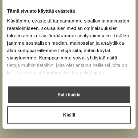
Kannen suunnittelija
p
b
e
Sara Wood
Tämä sivusto käyttää evästeitä
n
1594
x
2480
px
s
Käytämme evästeitä tarjoamamme sisällön ja mainosten
i
räätälöimiseen, sosiaalisen median ominaisuuksien
n
Äänikirja
n
tukemiseen ja kävijämäärämme analysoimiseen. Lisäksi
Ellie Levenson
e
ISBN
jaamme sosiaalisen median, mainosalan ja analytiikka-
w
Huone 706
9789523621817
t
alan kumppaneillemme tietoja siitä, miten käytät
Lataa
O
a
Kannen suunnittelija
sivustoamme. Kumppanimme voivat yhdistää näitä
p
b
e
Sara Wood
tietoja muihin tietoihin, joita olet antanut heille tai joita on
1535
x
1535
px
n
kerätty, kun olet käyttänyt heidän palvelujaan.
s
i
n
n
Salli kaikki
e
w
t
a
Kiellä
b