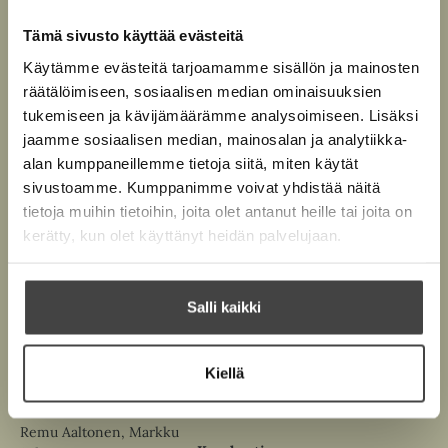
Äänikirja
t
Remu
a
ISBN
Tämä sivusto käyttää evästeitä
b
9789510464113
Lataa
Kannen suunnittelija
Käytämme evästeitä tarjoamamme sisällön ja mainosten
O
p
Maria Mitrunen
räätälöimiseen, sosiaalisen median ominaisuuksien
e
1400
x
1400
px
tukemiseen ja kävijämäärämme analysoimiseen. Lisäksi
Kannen valokuvaaja
n
s
jaamme sosiaalisen median, mainosalan ja analytiikka-
Nauska
i
alan kumppaneillemme tietoja siitä, miten käytät
n
sivustoamme. Kumppanimme voivat yhdistää näitä
n
e
Remu Aaltonen, Markku
tietoja muihin tietoihin, joita olet antanut heille tai joita on
w
Salo
Pokkari
kerätty, kun olet käyttänyt heidän palvelujaan.
t
Remu
a
ISBN
b
9789510430118
Lataa
Kannen suunnittelija
O
Salli kaikki
p
Maria Mitrunen
e
1299
x
2102
px
Kannen valokuvaaja
n
s
Nauska
Kiellä
i
n
n
e
Remu Aaltonen, Markku
w