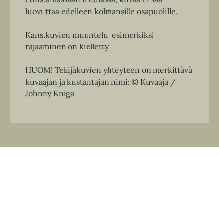
luovuttaa edelleen kolmansille osapuolille.
Kansikuvien muuntelu, esimerkiksi
rajaaminen on kielletty.
HUOM! Tekijäkuvien yhteyteen on merkittävä
kuvaajan ja kustantajan nimi: © Kuvaaja /
Johnny Kniga