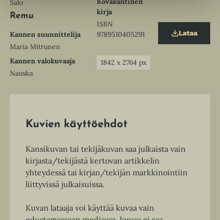
Kovakantinen
Salo
t
kirja
Remu
a
ISBN
b
Lataa
9789510405291
Kannen suunnittelija
O
p
Maria Mitrunen
e
Kannen valokuvaaja
n
1842
x
2764
px
s
Nauska
i
n
n
e
w
t
Kuvien käyttöehdot
a
b
Kansikuvan tai tekijäkuvan saa julkaista vain
kirjasta/tekijästä kertovan artikkelin
yhteydessä tai kirjan/tekijän markkinointiin
liittyvissä julkaisuissa.
Kuvan lataaja voi käyttää kuvaa vain
edustamassaan mediassa, kuvaa ei saa