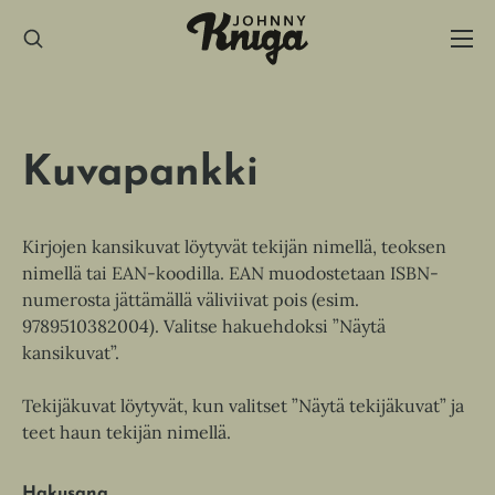
Hyppää
sisältöön
Kuvapankki
Kirjojen kansikuvat löytyvät tekijän nimellä, teoksen
nimellä tai EAN-koodilla. EAN muodostetaan ISBN-
numerosta jättämällä väliviivat pois (esim.
9789510382004). Valitse hakuehdoksi ”Näytä
kansikuvat”.
Tekijäkuvat löytyvät, kun valitset ”Näytä tekijäkuvat” ja
teet haun tekijän nimellä.
Hakusana